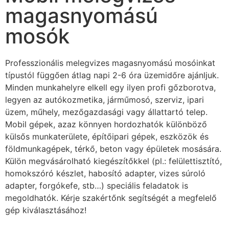
magasnyomású
mosók
Professzionális melegvizes magasnyomású mosóinkat
típustól függően átlag napi 2-6 óra üzemidőre ajánljuk.
Minden munkahelyre elkell egy ilyen profi gőzborotva,
legyen az autókozmetika, járműmosó, szerviz, ipari
üzem, műhely, mezőgazdasági vagy állattartó telep.
Mobil gépek, azaz könnyen hordozhatók különböző
külsős munkaterülete, építőipari gépek, eszközök és
földmunkagépek, térkő, beton vagy épületek mosására.
Külön megvásárolható kiegészítőkkel (pl.: felülettisztító,
homokszóró készlet, habosító adapter, vizes súroló
adapter, forgókefe, stb…) speciális feladatok is
megoldhatók. Kérje szakértőnk segítségét a megfelelő
gép kiválasztásához!