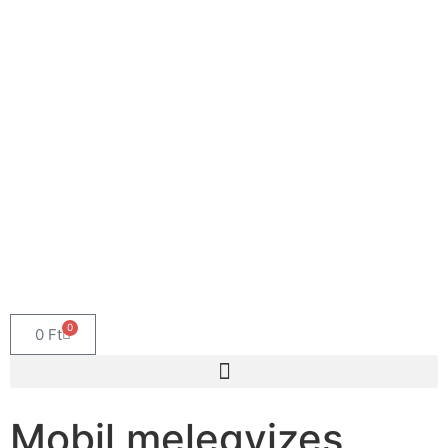
0
0
Ft
Mobil melegvizes