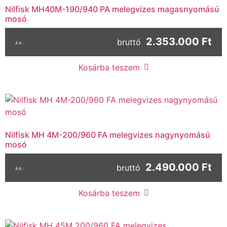
Nilfisk MH40M-190/940 PA melegvizes magasnyomású
mosó
2.353.000 Ft
bruttó
Kosárba teszem
Nilfisk MH 4M-200/960 FA melegvizes nagynyomású
mosó
2.490.000 Ft
bruttó
Kosárba teszem