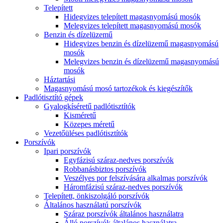
Telepített
Hidegvizes telepített magasnyomású mosók
Melegvizes telepített magasnyomású mosók
Benzin és dízelüzemű
Hidegvizes benzin és dízelüzemű magasnyomású
mosók
Melegvizes benzin és dízelüzemű magasnyomású
mosók
Háztartási
Magasnyomású mosó tartozékok és kiegészítők
Padlótisztító gépek
Gyalogkíséretű padlótisztítók
Kisméretű
Közepes méretű
Vezetőüléses padlótisztítók
Porszívók
Ipari porszívók
Egyfázisú száraz-nedves porszívók
Robbanásbiztos porszívók
Veszélyes por felszívására alkalmas porszívók
Háromfázisú száraz-nedves porszívók
Telepített, önkiszolgáló porszívók
Általános használatú porszívók
Száraz porszívók általános használatra
Álló porszívók általános használatra