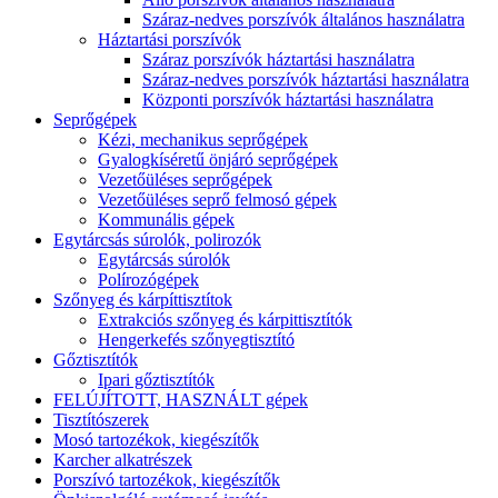
Száraz-nedves porszívók általános használatra
Háztartási porszívók
Száraz porszívók háztartási használatra
Száraz-nedves porszívók háztartási használatra
Központi porszívók háztartási használatra
Seprőgépek
Kézi, mechanikus seprőgépek
Gyalogkíséretű önjáró seprőgépek
Vezetőüléses seprőgépek
Vezetőüléses seprő felmosó gépek
Kommunális gépek
Egytárcsás súrolók, polirozók
Egytárcsás súrolók
Polírozógépek
Szőnyeg és kárpíttisztítok
Extrakciós szőnyeg és kárpittisztítók
Hengerkefés szőnyegtisztító
Gőztisztítók
Ipari gőztisztítók
FELÚJÍTOTT, HASZNÁLT gépek
Tisztítószerek
Mosó tartozékok, kiegészítők
Karcher alkatrészek
Porszívó tartozékok, kiegészítők