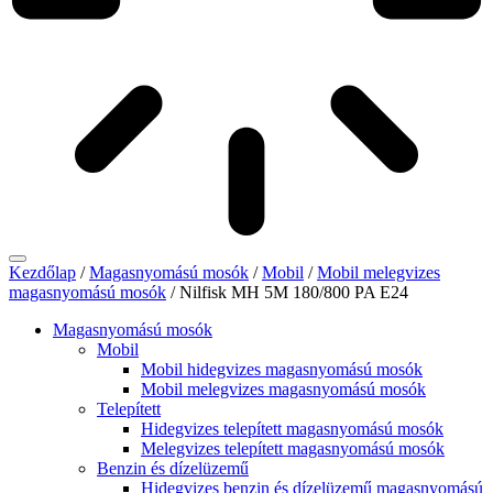
Kezdőlap
/
Magasnyomású mosók
/
Mobil
/
Mobil melegvizes
magasnyomású mosók
/ Nilfisk MH 5M 180/800 PA E24
Magasnyomású mosók
Mobil
Mobil hidegvizes magasnyomású mosók
Mobil melegvizes magasnyomású mosók
Telepített
Hidegvizes telepített magasnyomású mosók
Melegvizes telepített magasnyomású mosók
Benzin és dízelüzemű
Hidegvizes benzin és dízelüzemű magasnyomású