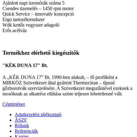
Ajánlott napi üzemórák száma 5
Csendes üzemelés – 1450 rpm motor
Quick Service – innovatív koncepció
Ergo tartozékrendszer
Wdk kettős vegyszer adagoló
Erős acélváz
Termékhez elérhető kiegészítők
"KÉK DUNA 17" Bt.
A „KÉK DUNA 17” Bt. 1990-ben alakult, – fő profilként a
MIRKÖZ Szövetkezet által gyártott Thermoclean – típusú
gőzborotvák szervizelésére. A Szövetkezet megszűntével ezeknek a
mosóknak az alkatrész ellátása szinte teljesen lehetetlenné vált.
Cégtörténet
Adatkezelési tájékoztató
ÁSZF
Rólunk
Referenciák
Karrier