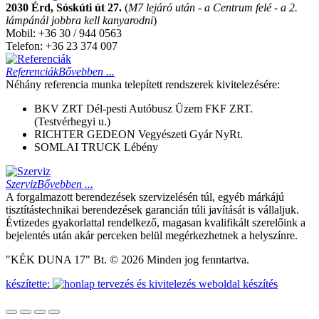
2030 Érd, Sóskúti út 27.
(
M7 lejáró után - a Centrum felé - a 2.
lámpánál jobbra kell kanyarodni
)
Mobil: +36 30 / 944 0563
Telefon: +36 23 374 007
Referenciák
Bővebben ...
Néhány referencia munka telepített rendszerek kivitelezésére:
BKV ZRT Dél-pesti Autóbusz Üzem FKF ZRT.
(Testvérhegyi u.)
RICHTER GEDEON Vegyészeti Gyár NyRt.
SOMLAI TRUCK Lébény
Szerviz
Bővebben ...
A forgalmazott berendezések szervizelésén túl, egyéb márkájú
tisztítástechnikai berendezések garancián túli javítását is vállaljuk.
Évtizedes gyakorlattal rendelkező, magasan kvalifikált szerelőink a
bejelentés után akár perceken belül megérkezhetnek a helyszínre.
"KÉK DUNA 17" Bt. © 2026 Minden jog fenntartva.
készítette:
weboldal készítés