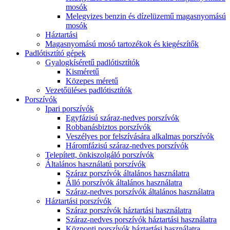
mosók
Melegvizes benzin és dízelüzemű magasnyomású
mosók
Háztartási
Magasnyomású mosó tartozékok és kiegészítők
Padlótisztító gépek
Gyalogkíséretű padlótisztítók
Kisméretű
Közepes méretű
Vezetőüléses padlótisztítók
Porszívók
Ipari porszívók
Egyfázisú száraz-nedves porszívók
Robbanásbiztos porszívók
Veszélyes por felszívására alkalmas porszívók
Háromfázisú száraz-nedves porszívók
Telepített, önkiszolgáló porszívók
Általános használatú porszívók
Száraz porszívók általános használatra
Álló porszívók általános használatra
Száraz-nedves porszívók általános használatra
Háztartási porszívók
Száraz porszívók háztartási használatra
Száraz-nedves porszívók háztartási használatra
Központi porszívók háztartási használatra