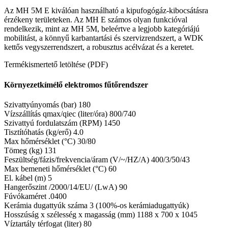
Az MH 5M E kiválóan használható a kipufogógáz-kibocsátásra
érzékeny területeken. Az MH E számos olyan funkcióval
rendelkezik, mint az MH 5M, beleértve a legjobb kategóriájú
mobilitást, a könnyű karbantartási és szervizrendszert, a WDK
kettős vegyszerrendszert, a robusztus acélvázat és a keretet.
Termékismertető letöltése (PDF)
Környezetkímélő elektromos fűtőrendszer
Szivattyúnyomás (bar) 180
Vízszállítás qmax/qiec (liter/óra) 800/740
Szivattyú fordulatszám (RPM) 1450
Tisztítóhatás (kg/erő) 4.0
Max hőmérséklet (°C) 30/80
Tömeg (kg) 131
Feszültség/fázis/frekvencia/áram (V/~/HZ/A) 400/3/50/43
Max bemeneti hőmérséklet (°C) 60
El. kábel (m) 5
Hangerőszint /2000/14/EU/ (LwA) 90
Fúvókaméret .0400
Kerámia dugattyúk száma 3 (100%-os kerámiadugattyúk)
Hosszúság x szélesség x magasság (mm) 1188 x 700 x 1045
Víztartály térfogat (liter) 80