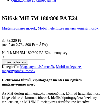
Önkiszolgáló autómosó javítás
Nilfisk MH 5M 180/800 PA E24
Magasnyomású mosók
,
Mobil melegvizes magasnyomású mosók
3.473.320
Ft
(nettó ár: 2.734.898 Ft + ÁFA)
Nilfisk MH 5M 180/800 PA E24 mennyiség
Kosárba teszem
Kategóriák:
Magasnyomású mosók
,
Mobil melegvizes
magasnyomású mosók
Elektromos fűtésű, kipufogógáz mentes melegvizes
magasnyomású mosó
Az MH design-nál megszokott ergonómia, könnyű használat most
kiegészül az elektromos fűtéssel. Ideális kipufogógázra érzékeny
területeken, az MH 5M E melegvizes tisztítást tesz lehetővé.