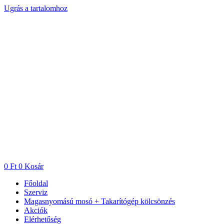
Ugrás a tartalomhoz
0
Ft
0
Kosár
Főoldal
Szerviz
Magasnyomású mosó + Takarítógép kölcsönzés
Akciók
Elérhetőség