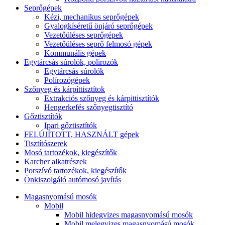
Seprőgépek
Kézi, mechanikus seprőgépek
Gyalogkíséretű önjáró seprőgépek
Vezetőüléses seprőgépek
Vezetőüléses seprő felmosó gépek
Kommunális gépek
Egytárcsás súrolók, polirozók
Egytárcsás súrolók
Polírozógépek
Szőnyeg és kárpíttisztítok
Extrakciós szőnyeg és kárpittisztítók
Hengerkefés szőnyegtisztító
Gőztisztítók
Ipari gőztisztítók
FELÚJÍTOTT, HASZNÁLT gépek
Tisztítószerek
Mosó tartozékok, kiegészítők
Karcher alkatrészek
Porszívó tartozékok, kiegészítők
Önkiszolgáló autómosó javítás
Magasnyomású mosók
Mobil
Mobil hidegvizes magasnyomású mosók
Mobil melegvizes magasnyomású mosók