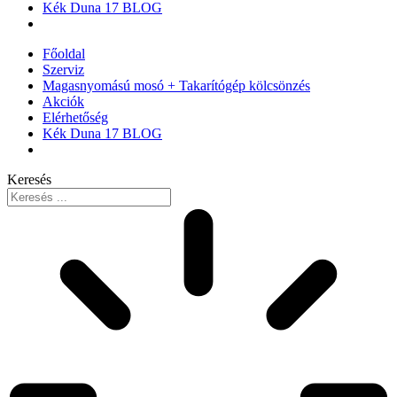
Kék Duna 17 BLOG
Főoldal
Szerviz
Magasnyomású mosó + Takarítógép kölcsönzés
Akciók
Elérhetőség
Kék Duna 17 BLOG
Keresés