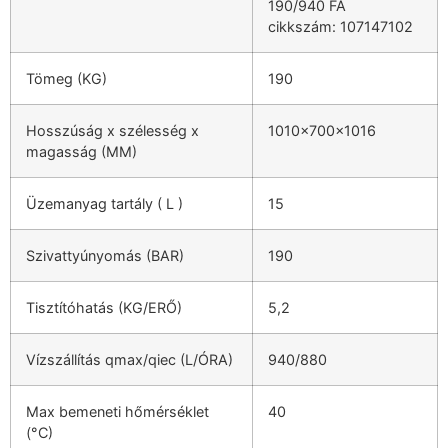
190/940 FA
cikkszám: 107147102
Tömeg (KG)
190
Hosszúság x szélesség x
1010x700x1016
magasság (MM)
Üzemanyag tartály ( L )
15
Szivattyúnyomás (BAR)
190
Tisztítóhatás (KG/ERŐ)
5,2
Vízszállítás qmax/qiec (L/ÓRA)
940/880
Max bemeneti hőmérséklet
40
(°C)