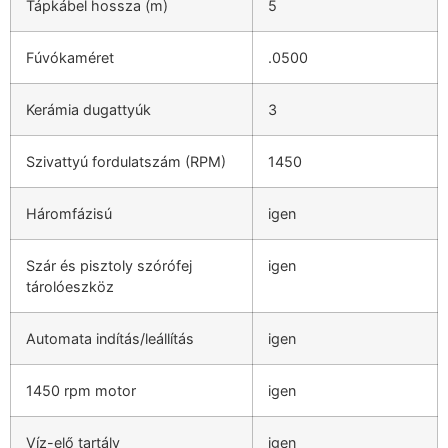
Tápkábel hossza (m)
5
Fúvókaméret
.0500
Kerámia dugattyúk
3
Szivattyú fordulatszám (RPM)
1450
Háromfázisú
igen
Szár és pisztoly szórófej
igen
tárolóeszköz
Automata indítás/leállítás
igen
1450 rpm motor
igen
Víz-elő tartály
igen