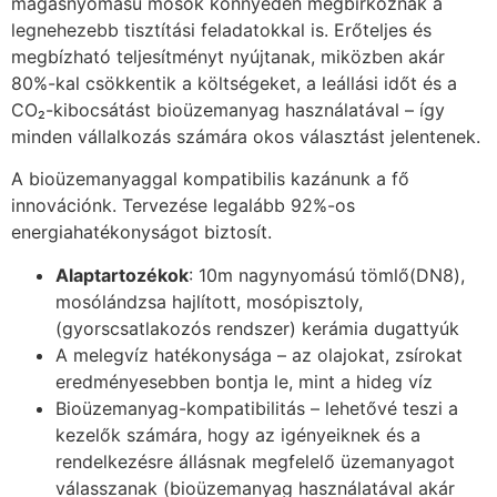
magasnyomású mosók könnyedén megbirkóznak a
legnehezebb tisztítási feladatokkal is. Erőteljes és
megbízható teljesítményt nyújtanak, miközben akár
80%-kal csökkentik a költségeket, a leállási időt és a
CO₂-kibocsátást bioüzemanyag használatával – így
minden vállalkozás számára okos választást jelentenek.
A bioüzemanyaggal kompatibilis kazánunk a fő
innovációnk. Tervezése legalább 92%-os
energiahatékonyságot biztosít.
Alaptartozékok
: 10m nagynyomású tömlő(DN8),
mosólándzsa hajlított, mosópisztoly,
(gyorscsatlakozós rendszer) kerámia dugattyúk
A melegvíz hatékonysága – az olajokat, zsírokat
eredményesebben bontja le, mint a hideg víz
Bioüzemanyag-kompatibilitás – lehetővé teszi a
kezelők számára, hogy az igényeiknek és a
rendelkezésre állásnak megfelelő üzemanyagot
válasszanak (bioüzemanyag használatával akár