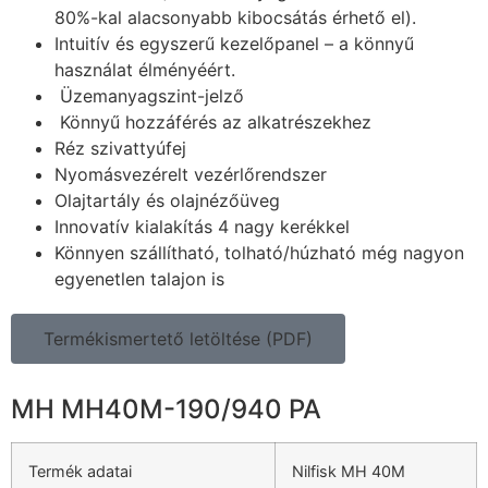
80%-kal alacsonyabb kibocsátás érhető el).
Intuitív és egyszerű kezelőpanel – a könnyű
használat élményéért.
Üzemanyagszint-jelző
Könnyű hozzáférés az alkatrészekhez
Réz szivattyúfej
Nyomásvezérelt vezérlőrendszer
Olajtartály és olajnézőüveg
Innovatív kialakítás 4 nagy kerékkel
Könnyen szállítható, tolható/húzható még nagyon
egyenetlen talajon is
Termékismertető letöltése (PDF)
MH MH40M-190/940 PA
Termék adatai
Nilfisk MH 40M