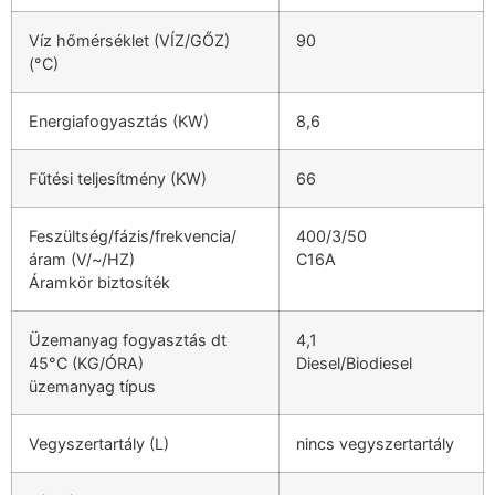
Víz hőmérséklet (VÍZ/GŐZ)
90
(°C)
Energiafogyasztás (KW)
8,6
Fűtési teljesítmény (KW)
66
Feszültség/fázis/frekvencia/
400/3/50
áram (V/~/HZ)
C16A
Áramkör biztosíték
Üzemanyag fogyasztás dt
4,1
45°C (KG/ÓRA)
Diesel/Biodiesel
üzemanyag típus
Vegyszertartály (L)
nincs vegyszertartály