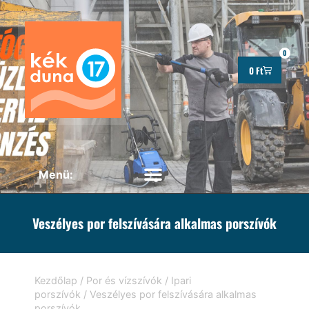
0
0
Ft
Veszélyes por felszívására alkalmas porszívók
Kezdőlap
/
Por és vízszívók
/
Ipari
porszívók
/ Veszélyes por felszívására alkalmas
porszívók