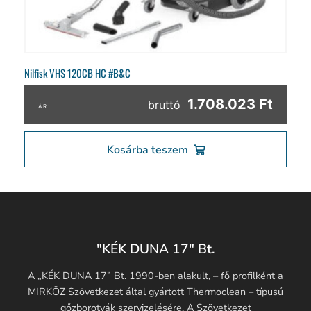
Nilfisk VHS 120CB HC #B&C
1.708.023 Ft
bruttó
Kosárba teszem
"KÉK DUNA 17" Bt.
A „KÉK DUNA 17” Bt. 1990-ben alakult, – fő profilként a
MIRKÖZ Szövetkezet által gyártott Thermoclean – típusú
gőzborotvák szervizelésére. A Szövetkezet