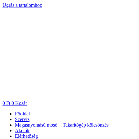
Ugrás a tartalomhoz
0
Ft
0
Kosár
Főoldal
Szerviz
Magasnyomású mosó + Takarítógép kölcsönzés
Akciók
Elérhetőség