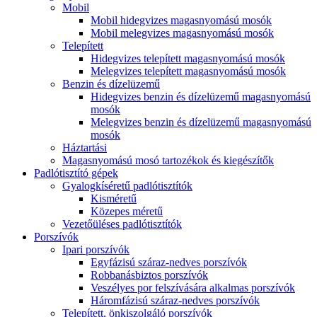
Mobil
Mobil hidegvizes magasnyomású mosók
Mobil melegvizes magasnyomású mosók
Telepített
Hidegvizes telepített magasnyomású mosók
Melegvizes telepített magasnyomású mosók
Benzin és dízelüzemű
Hidegvizes benzin és dízelüzemű magasnyomású
mosók
Melegvizes benzin és dízelüzemű magasnyomású
mosók
Háztartási
Magasnyomású mosó tartozékok és kiegészítők
Padlótisztító gépek
Gyalogkíséretű padlótisztítók
Kisméretű
Közepes méretű
Vezetőüléses padlótisztítók
Porszívók
Ipari porszívók
Egyfázisú száraz-nedves porszívók
Robbanásbiztos porszívók
Veszélyes por felszívására alkalmas porszívók
Háromfázisú száraz-nedves porszívók
Telepített, önkiszolgáló porszívók