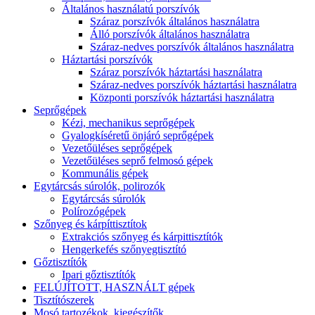
Általános használatú porszívók
Száraz porszívók általános használatra
Álló porszívók általános használatra
Száraz-nedves porszívók általános használatra
Háztartási porszívók
Száraz porszívók háztartási használatra
Száraz-nedves porszívók háztartási használatra
Központi porszívók háztartási használatra
Seprőgépek
Kézi, mechanikus seprőgépek
Gyalogkíséretű önjáró seprőgépek
Vezetőüléses seprőgépek
Vezetőüléses seprő felmosó gépek
Kommunális gépek
Egytárcsás súrolók, polirozók
Egytárcsás súrolók
Polírozógépek
Szőnyeg és kárpíttisztítok
Extrakciós szőnyeg és kárpittisztítók
Hengerkefés szőnyegtisztító
Gőztisztítók
Ipari gőztisztítók
FELÚJÍTOTT, HASZNÁLT gépek
Tisztítószerek
Mosó tartozékok, kiegészítők