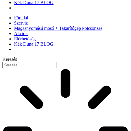
Kék Duna 17 BLOG
Főoldal
Szerviz
Magasnyomású mosó + Takarítógép kölcsönzés
Akciók
Elérhetőség
Kék Duna 17 BLOG
Keresés