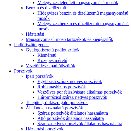
Melegvizes telepített magasnyomású mosók
Benzin és dízelüzemű
Hidegvizes benzin és dízelüzemű magasnyomású
mosók
Melegvizes benzin és dízelüzemű magasnyomású
mosók
Háztartási
Magasnyomású mosó tartozékok és kiegészítők
Padlótisztító gépek
Gyalogkíséretű padlótisztítók
Kisméretű
Közepes méretű
Vezetőüléses padlótisztítók
Porszívók
Ipari porszívók
Egyfázisú száraz-nedves porszívók
Robbanásbiztos porszívók
Veszélyes por felszívására alkalmas porszívók
Háromfázisú száraz-nedves porszívók
Telepített, önkiszolgáló porszívók
Általános használatú porszívók
Száraz porszívók általános használatra
Álló porszívók általános használatra
Száraz-nedves porszívók általános használatra
Háztartási porszívók