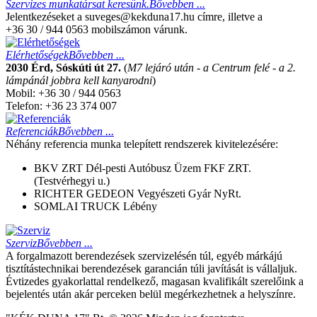
Szervizes munkatársat keresünk.
Bővebben ...
Jelentkezéseket a suveges@kekduna17.hu címre, illetve a
+36 30 / 944 0563 mobilszámon várunk.
Elérhetőségek
Bővebben ...
2030 Érd, Sóskúti út 27.
(
M7 lejáró után - a Centrum felé - a 2.
lámpánál jobbra kell kanyarodni
)
Mobil: +36 30 / 944 0563
Telefon: +36 23 374 007
Referenciák
Bővebben ...
Néhány referencia munka telepített rendszerek kivitelezésére:
BKV ZRT Dél-pesti Autóbusz Üzem FKF ZRT.
(Testvérhegyi u.)
RICHTER GEDEON Vegyészeti Gyár NyRt.
SOMLAI TRUCK Lébény
Szerviz
Bővebben ...
A forgalmazott berendezések szervizelésén túl, egyéb márkájú
tisztítástechnikai berendezések garancián túli javítását is vállaljuk.
Évtizedes gyakorlattal rendelkező, magasan kvalifikált szerelőink a
bejelentés után akár perceken belül megérkezhetnek a helyszínre.