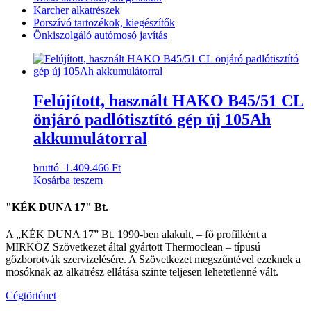
Karcher alkatrészek
Porszívó tartozékok, kiegészítők
Önkiszolgáló autómosó javítás
Felújított, használt HAKO B45/51 CL
önjáró padlótisztító gép új 105Ah
akkumulátorral
bruttó
1.409.466 Ft
Kosárba teszem
"KÉK DUNA 17" Bt.
A „KÉK DUNA 17” Bt. 1990-ben alakult, – fő profilként a
MIRKÖZ Szövetkezet által gyártott Thermoclean – típusú
gőzborotvák szervizelésére. A Szövetkezet megszűntével ezeknek a
mosóknak az alkatrész ellátása szinte teljesen lehetetlenné vált.
Cégtörténet