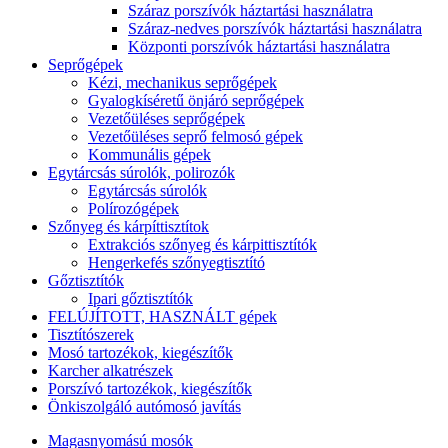
Száraz porszívók háztartási használatra
Száraz-nedves porszívók háztartási használatra
Központi porszívók háztartási használatra
Seprőgépek
Kézi, mechanikus seprőgépek
Gyalogkíséretű önjáró seprőgépek
Vezetőüléses seprőgépek
Vezetőüléses seprő felmosó gépek
Kommunális gépek
Egytárcsás súrolók, polirozók
Egytárcsás súrolók
Polírozógépek
Szőnyeg és kárpíttisztítok
Extrakciós szőnyeg és kárpittisztítók
Hengerkefés szőnyegtisztító
Gőztisztítók
Ipari gőztisztítók
FELÚJÍTOTT, HASZNÁLT gépek
Tisztítószerek
Mosó tartozékok, kiegészítők
Karcher alkatrészek
Porszívó tartozékok, kiegészítők
Önkiszolgáló autómosó javítás
Magasnyomású mosók