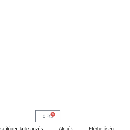
0
0
Ft
arítógép kölcsönzés
Akciók
Elérhetőség