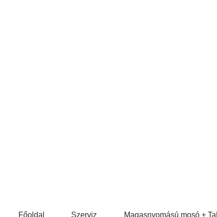
Főoldal
Szerviz
Magasnyomású mosó + Tak