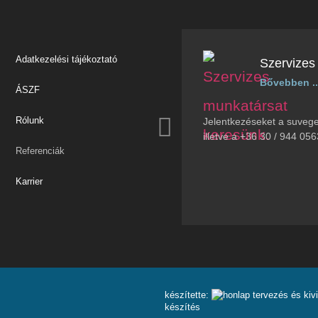
Adatkezelési tájékoztató
Szervizes
Bővebben ..
ÁSZF
Rólunk
Jelentkezéseket a suve
illetve a +36 30 / 944 0
Referenciák
Karrier
készítette:
készítés