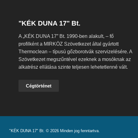
"KÉK DUNA 17" Bt.
A „KÉK DUNA 17” Bt. 1990-ben alakult, – fő
profilként a MIRKÖZ Szövetkezet által gyártott
Thermoclean – típusú gőzborotvák szervizelésére. A
Szövetkezet megszűntével ezeknek a mosóknak az
alkatrész ellátása szinte teljesen lehetetlenné vált.
Cégtörténet
"KÉK DUNA 17" Bt. © 2026 Minden jog fenntartva.