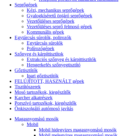
Seprőgépek
Kézi, mechanikus seprőgépek
Gyalogkíséretű önjáró seprőgépek
Vezetőüléses seprőgépek
Vezetőüléses seprő felmosó gépek
Kommunális gépek
Egytárcsás súrolók, polirozók
Egytárcsás súrolók
Polírozógépek
Szőnyeg és kárpíttisztítok
Extrakciós szőnyeg és kárpittisztítók
Hengerkefés szőnyegtisztító
Gőztisztítók
Ipari gőztisztítók
FELÚJÍTOTT, HASZNÁLT gépek
Tisztítószerek
Mosó tartozékok, kiegészítők
Karcher alkatrészek
Porszívó tartozékok, kiegészítők
Önkiszolgáló autómosó javítás
Magasnyomású mosók
Mobil
Mobil hidegvizes magasnyomású mosók
Mobil melegvizes magasnyomású mosók