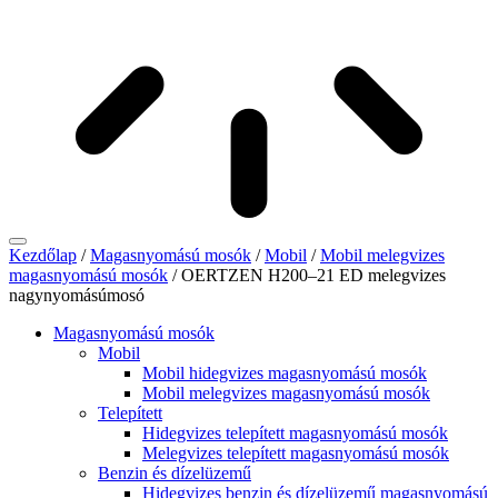
Kezdőlap
/
Magasnyomású mosók
/
Mobil
/
Mobil melegvizes
magasnyomású mosók
/ OERTZEN H200–21 ED melegvizes
nagynyomásúmosó
Magasnyomású mosók
Mobil
Mobil hidegvizes magasnyomású mosók
Mobil melegvizes magasnyomású mosók
Telepített
Hidegvizes telepített magasnyomású mosók
Melegvizes telepített magasnyomású mosók
Benzin és dízelüzemű
Hidegvizes benzin és dízelüzemű magasnyomású