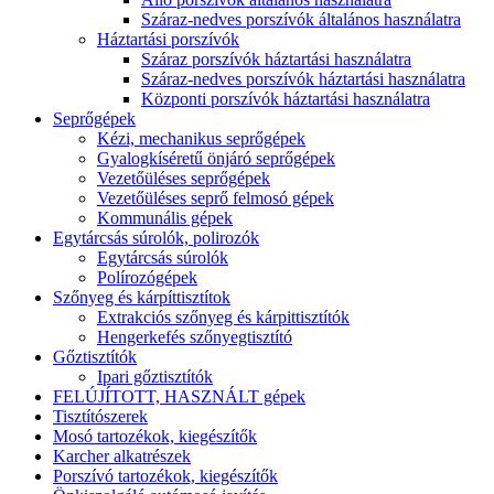
Száraz-nedves porszívók általános használatra
Háztartási porszívók
Száraz porszívók háztartási használatra
Száraz-nedves porszívók háztartási használatra
Központi porszívók háztartási használatra
Seprőgépek
Kézi, mechanikus seprőgépek
Gyalogkíséretű önjáró seprőgépek
Vezetőüléses seprőgépek
Vezetőüléses seprő felmosó gépek
Kommunális gépek
Egytárcsás súrolók, polirozók
Egytárcsás súrolók
Polírozógépek
Szőnyeg és kárpíttisztítok
Extrakciós szőnyeg és kárpittisztítók
Hengerkefés szőnyegtisztító
Gőztisztítók
Ipari gőztisztítók
FELÚJÍTOTT, HASZNÁLT gépek
Tisztítószerek
Mosó tartozékok, kiegészítők
Karcher alkatrészek
Porszívó tartozékok, kiegészítők