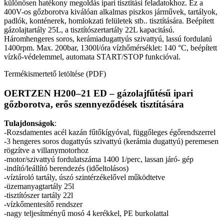
mennyiség
különösen hatékony megoldás ipari tisztítási feladatokhoz. Ez a
400V-os gőzborotva kiválóan alkalmas piszkos járművek, tartályok,
padlók, konténerek, homlokzati felületek stb.. tisztítására. Beépített
gázolajtartály 25L, a tisztítószertartály 22L kapacitású.
Háromhengeres soros, kerámiadugattyús szivattyú, lassú fordulatú
1400rpm. Max. 200bar, 1300l/óra vízhőmérséklet: 140 °C, beépített
vízkő-védelemmel, automata START/STOP funkcióval.
Termékismertető letöltése (PDF)
OERTZEN H200–21 ED – gázolajfűtésű ipari
gőzborotva, erős szennyeződések tisztítására
Tulajdonságok
:
-Rozsdamentes acél kazán fűtőkígyóval, függőleges égőrendszerrel
-3 hengeres soros dugattyús szivattyú (kerámia dugattyú) peremesen
rögzítve a villanymotorhoz
-motor/szivattyú fordulatszáma 1400 1/perc, lassan járó- gép
-indító/leállító berendezés (időeltolásos)
-víztároló tartály, úszó szintérzékelővel működtetve
-üzemanyagtartály 25l
-tisztítószer tartály 22l
-vízkőmentesítő rendszer
-nagy teljesítményű mosó 4 kerékkel, PE burkolattal