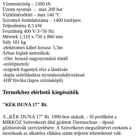
Vízmennyiség – 1300 l/h
Üzemi nyomás – max 200 bar
Vízhőmérséklet – max 140 °C
Szivattyú fordulatszáma – 1400 ford/perc
Teljesítmény 8,5 kW
Feszültség 400 V/3~50 Hz
Méretek 1,110 x 750 x 860 mm
Súly 181 kg
-elektromos kábel hossza: 5,5m
Árban foglalt tartozékok:
-10m hosszú nagynyomású tömlő
-szórópisztoly
-szigetelt fogantyú rész a lándzsán
-dupla szórólándzsa nyomásszabályozással
-HIP fúvóka (lapos szórásképű)
Termékhez elérhető kiegészítők
"KÉK DUNA 17" Bt.
A „KÉK DUNA 17” Bt. 1990-ben alakult, – fő profilként a
MIRKÖZ Szövetkezet által gyártott Thermoclean – típusú
gőzborotvák szervizelésére. A Szövetkezet megszűntével ezeknek a
mosóknak az alkatrész ellátása szinte teljesen lehetetlenné vált.