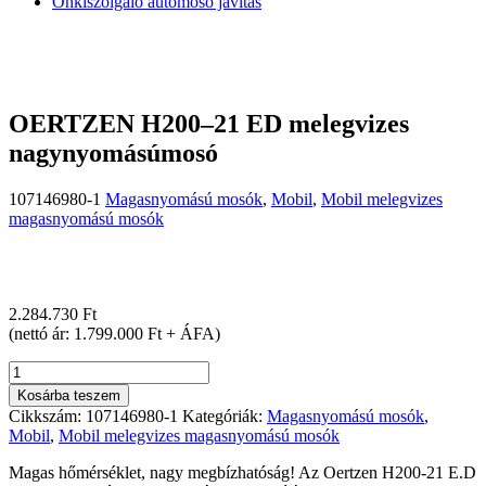
Önkiszolgáló autómosó javítás
OERTZEN H200–21 ED melegvizes
nagynyomásúmosó
107146980-1
Magasnyomású mosók
,
Mobil
,
Mobil melegvizes
magasnyomású mosók
2.284.730
Ft
(nettó ár: 1.799.000 Ft + ÁFA)
OERTZEN
H200–
Kosárba teszem
21
Cikkszám:
107146980-1
Kategóriák:
Magasnyomású mosók
,
ED
Mobil
,
Mobil melegvizes magasnyomású mosók
melegvizes
nagynyomásúmosó
Magas hőmérséklet, nagy megbízhatóság! Az Oertzen H200-21 E.D