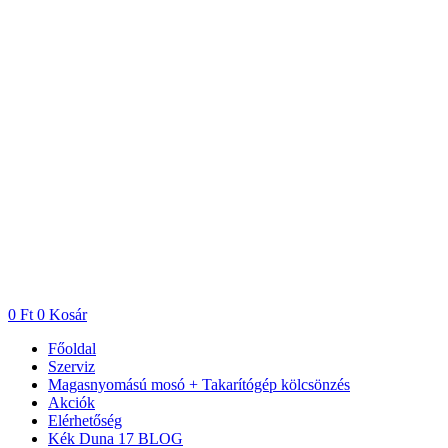
Ugrás
a
tartalomhoz
0
Ft
0
Kosár
Főoldal
Szerviz
Magasnyomású mosó + Takarítógép kölcsönzés
Akciók
Elérhetőség
Kék Duna 17 BLOG