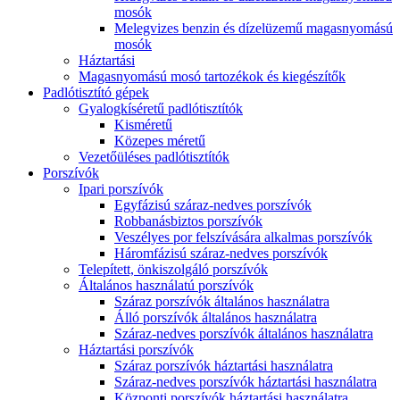
mosók
Melegvizes benzin és dízelüzemű magasnyomású
mosók
Háztartási
Magasnyomású mosó tartozékok és kiegészítők
Padlótisztító gépek
Gyalogkíséretű padlótisztítók
Kisméretű
Közepes méretű
Vezetőüléses padlótisztítók
Porszívók
Ipari porszívók
Egyfázisú száraz-nedves porszívók
Robbanásbiztos porszívók
Veszélyes por felszívására alkalmas porszívók
Háromfázisú száraz-nedves porszívók
Telepített, önkiszolgáló porszívók
Általános használatú porszívók
Száraz porszívók általános használatra
Álló porszívók általános használatra
Száraz-nedves porszívók általános használatra
Háztartási porszívók
Száraz porszívók háztartási használatra
Száraz-nedves porszívók háztartási használatra
Központi porszívók háztartási használatra