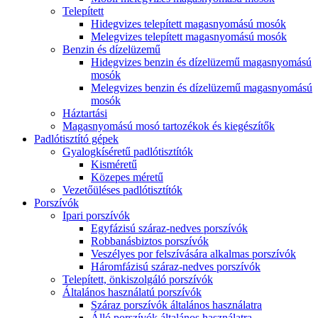
Telepített
Hidegvizes telepített magasnyomású mosók
Melegvizes telepített magasnyomású mosók
Benzin és dízelüzemű
Hidegvizes benzin és dízelüzemű magasnyomású
mosók
Melegvizes benzin és dízelüzemű magasnyomású
mosók
Háztartási
Magasnyomású mosó tartozékok és kiegészítők
Padlótisztító gépek
Gyalogkíséretű padlótisztítók
Kisméretű
Közepes méretű
Vezetőüléses padlótisztítók
Porszívók
Ipari porszívók
Egyfázisú száraz-nedves porszívók
Robbanásbiztos porszívók
Veszélyes por felszívására alkalmas porszívók
Háromfázisú száraz-nedves porszívók
Telepített, önkiszolgáló porszívók
Általános használatú porszívók
Száraz porszívók általános használatra
Álló porszívók általános használatra