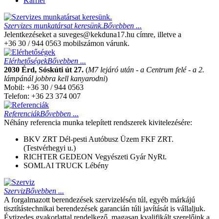
Karrier
Szervizes munkatársat keresünk.
Bővebben ...
Jelentkezéseket a suveges@kekduna17.hu címre, illetve a
+36 30 / 944 0563 mobilszámon várunk.
Elérhetőségek
Bővebben ...
2030 Érd, Sóskúti út 27.
(
M7 lejáró után - a Centrum felé - a 2.
lámpánál jobbra kell kanyarodni
)
Mobil: +36 30 / 944 0563
Telefon: +36 23 374 007
Referenciák
Bővebben ...
Néhány referencia munka telepített rendszerek kivitelezésére:
BKV ZRT Dél-pesti Autóbusz Üzem FKF ZRT.
(Testvérhegyi u.)
RICHTER GEDEON Vegyészeti Gyár NyRt.
SOMLAI TRUCK Lébény
Szerviz
Bővebben ...
A forgalmazott berendezések szervizelésén túl, egyéb márkájú
tisztítástechnikai berendezések garancián túli javítását is vállaljuk.
Évtizedes gyakorlattal rendelkező, magasan kvalifikált szerelőink a