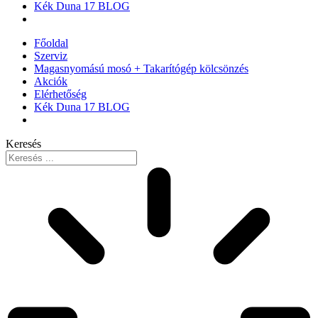
Kék Duna 17 BLOG
Főoldal
Szerviz
Magasnyomású mosó + Takarítógép kölcsönzés
Akciók
Elérhetőség
Kék Duna 17 BLOG
Keresés