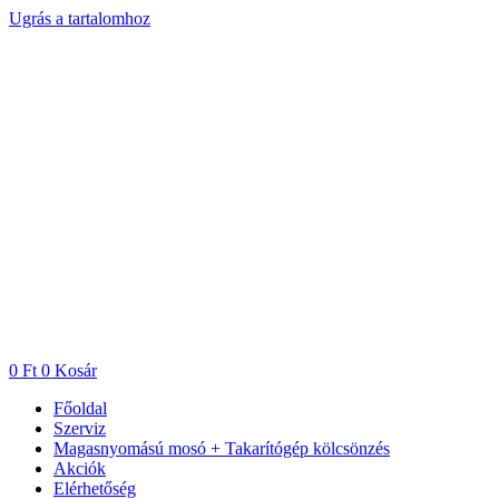
Ugrás a tartalomhoz
0
Ft
0
Kosár
Főoldal
Szerviz
Magasnyomású mosó + Takarítógép kölcsönzés
Akciók
Elérhetőség