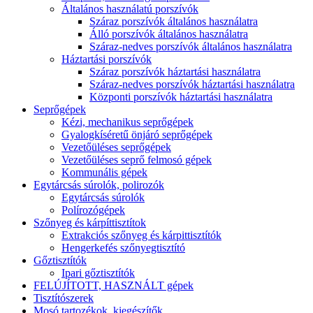
Általános használatú porszívók
Száraz porszívók általános használatra
Álló porszívók általános használatra
Száraz-nedves porszívók általános használatra
Háztartási porszívók
Száraz porszívók háztartási használatra
Száraz-nedves porszívók háztartási használatra
Központi porszívók háztartási használatra
Seprőgépek
Kézi, mechanikus seprőgépek
Gyalogkíséretű önjáró seprőgépek
Vezetőüléses seprőgépek
Vezetőüléses seprő felmosó gépek
Kommunális gépek
Egytárcsás súrolók, polirozók
Egytárcsás súrolók
Polírozógépek
Szőnyeg és kárpíttisztítok
Extrakciós szőnyeg és kárpittisztítók
Hengerkefés szőnyegtisztító
Gőztisztítók
Ipari gőztisztítók
FELÚJÍTOTT, HASZNÁLT gépek
Tisztítószerek
Mosó tartozékok, kiegészítők