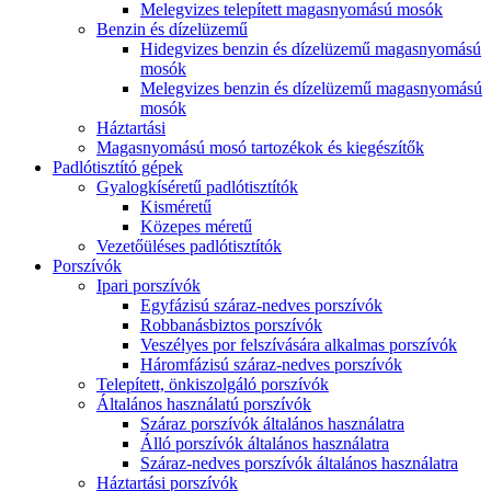
Melegvizes telepített magasnyomású mosók
Benzin és dízelüzemű
Hidegvizes benzin és dízelüzemű magasnyomású
mosók
Melegvizes benzin és dízelüzemű magasnyomású
mosók
Háztartási
Magasnyomású mosó tartozékok és kiegészítők
Padlótisztító gépek
Gyalogkíséretű padlótisztítók
Kisméretű
Közepes méretű
Vezetőüléses padlótisztítók
Porszívók
Ipari porszívók
Egyfázisú száraz-nedves porszívók
Robbanásbiztos porszívók
Veszélyes por felszívására alkalmas porszívók
Háromfázisú száraz-nedves porszívók
Telepített, önkiszolgáló porszívók
Általános használatú porszívók
Száraz porszívók általános használatra
Álló porszívók általános használatra
Száraz-nedves porszívók általános használatra
Háztartási porszívók