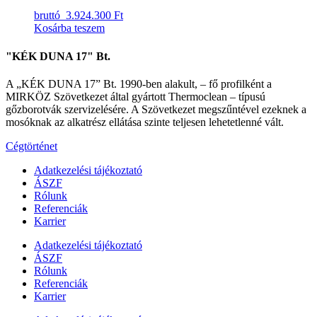
bruttó
3.924.300 Ft
Kosárba teszem
"KÉK DUNA 17" Bt.
A „KÉK DUNA 17” Bt. 1990-ben alakult, – fő profilként a
MIRKÖZ Szövetkezet által gyártott Thermoclean – típusú
gőzborotvák szervizelésére. A Szövetkezet megszűntével ezeknek a
mosóknak az alkatrész ellátása szinte teljesen lehetetlenné vált.
Cégtörténet
Adatkezelési tájékoztató
ÁSZF
Rólunk
Referenciák
Karrier
Adatkezelési tájékoztató
ÁSZF
Rólunk
Referenciák
Karrier