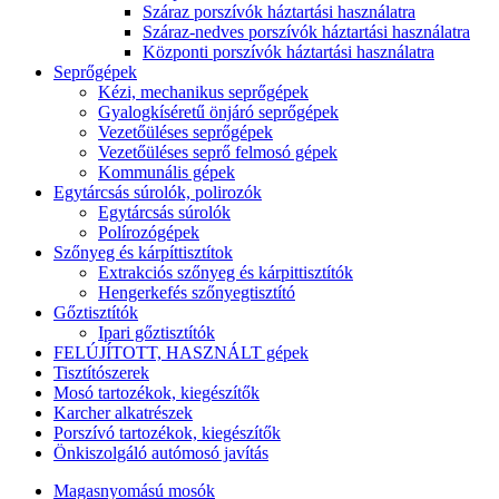
Száraz porszívók háztartási használatra
Száraz-nedves porszívók háztartási használatra
Központi porszívók háztartási használatra
Seprőgépek
Kézi, mechanikus seprőgépek
Gyalogkíséretű önjáró seprőgépek
Vezetőüléses seprőgépek
Vezetőüléses seprő felmosó gépek
Kommunális gépek
Egytárcsás súrolók, polirozók
Egytárcsás súrolók
Polírozógépek
Szőnyeg és kárpíttisztítok
Extrakciós szőnyeg és kárpittisztítók
Hengerkefés szőnyegtisztító
Gőztisztítók
Ipari gőztisztítók
FELÚJÍTOTT, HASZNÁLT gépek
Tisztítószerek
Mosó tartozékok, kiegészítők
Karcher alkatrészek
Porszívó tartozékok, kiegészítők
Önkiszolgáló autómosó javítás
Magasnyomású mosók