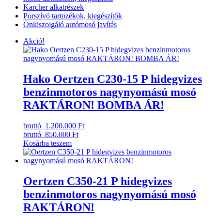
Karcher alkatrészek
Porszívó tartozékok, kiegészítők
Önkiszolgáló autómosó javítás
Akció!
Hako Oertzen C230-15 P hidegvizes
benzinmotoros nagynyomású mosó
RAKTÁRON! BOMBA ÁR!
bruttó
1.200.000 Ft
bruttó
850.000 Ft
Kosárba teszem
Oertzen C350-21 P hidegvizes
benzinmotoros nagynyomású mosó
RAKTÁRON!