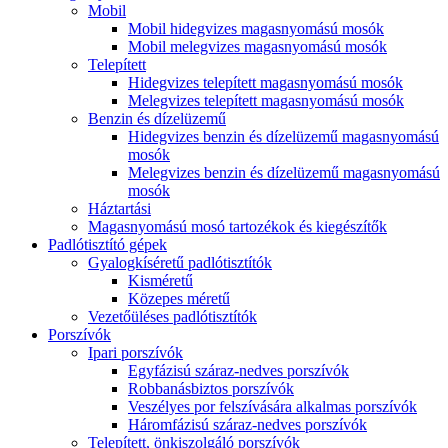
Mobil
Mobil hidegvizes magasnyomású mosók
Mobil melegvizes magasnyomású mosók
Telepített
Hidegvizes telepített magasnyomású mosók
Melegvizes telepített magasnyomású mosók
Benzin és dízelüzemű
Hidegvizes benzin és dízelüzemű magasnyomású
mosók
Melegvizes benzin és dízelüzemű magasnyomású
mosók
Háztartási
Magasnyomású mosó tartozékok és kiegészítők
Padlótisztító gépek
Gyalogkíséretű padlótisztítók
Kisméretű
Közepes méretű
Vezetőüléses padlótisztítók
Porszívók
Ipari porszívók
Egyfázisú száraz-nedves porszívók
Robbanásbiztos porszívók
Veszélyes por felszívására alkalmas porszívók
Háromfázisú száraz-nedves porszívók
Telepített, önkiszolgáló porszívók