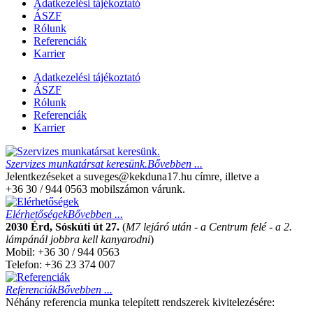
Adatkezelési tájékoztató
ÁSZF
Rólunk
Referenciák
Karrier
Adatkezelési tájékoztató
ÁSZF
Rólunk
Referenciák
Karrier
Szervizes munkatársat keresünk.
Bővebben ...
Jelentkezéseket a suveges@kekduna17.hu címre, illetve a
+36 30 / 944 0563 mobilszámon várunk.
Elérhetőségek
Bővebben ...
2030 Érd, Sóskúti út 27.
(
M7 lejáró után - a Centrum felé - a 2.
lámpánál jobbra kell kanyarodni
)
Mobil: +36 30 / 944 0563
Telefon: +36 23 374 007
Referenciák
Bővebben ...
Néhány referencia munka telepített rendszerek kivitelezésére: