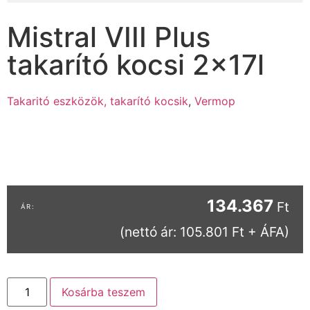
Mistral VIII Plus
takarító kocsi 2x17l
Takaritó eszközök, takarító kocsik
,
Vermop
134.367
Ft
(nettó ár: 105.801 Ft + ÁFA)
Kosárba teszem