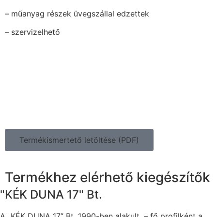
– műanyag részek üvegszállal edzettek
– szervizelhető
Termékismertető letöltése (PDF)
Termékhez elérhető kiegészítők
"KÉK DUNA 17" Bt.
A „KÉK DUNA 17” Bt. 1990-ben alakult, – fő profilként a