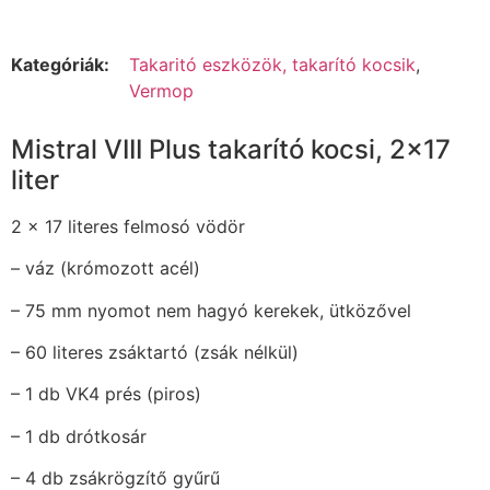
Kategóriák:
Takaritó eszközök, takarító kocsik
,
Vermop
Mistral VIII Plus takarító kocsi, 2×17
liter
2 x 17 literes felmosó vödör
– váz (krómozott acél)
– 75 mm nyomot nem hagyó kerekek, ütközővel
– 60 literes zsáktartó (zsák nélkül)
– 1 db VK4 prés (piros)
– 1 db drótkosár
– 4 db zsákrögzítő gyűrű