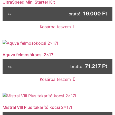
UltraSpeed Mini Starter Kit
19.000 Ft
bruttó
Kosárba teszem
Aquva felmosókocsi 2x17l
71.217 Ft
bruttó
Kosárba teszem
Mistral VIII Plus takarító kocsi 2x17l