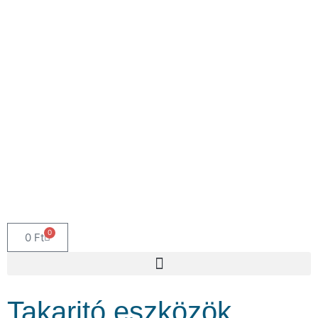
0
0
Ft
Takaritó eszközök,