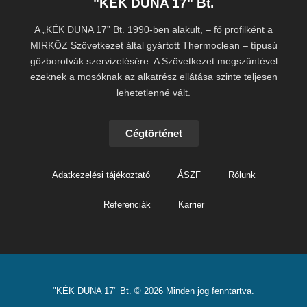
"KÉK DUNA 17" Bt.
A „KÉK DUNA 17” Bt. 1990-ben alakult, – fő profilként a
MIRKÖZ Szövetkezet által gyártott Thermoclean – típusú
gőzborotvák szervizelésére. A Szövetkezet megszűntével
ezeknek a mosóknak az alkatrész ellátása szinte teljesen
lehetetlenné vált.
Cégtörténet
Adatkezelési tájékoztató
ÁSZF
Rólunk
Referenciák
Karrier
"KÉK DUNA 17" Bt. © 2026 Minden jog fenntartva.