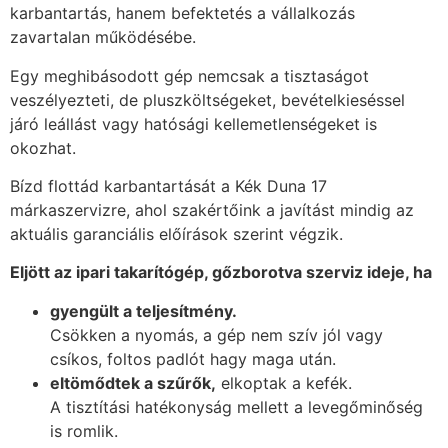
karbantartás, hanem befektetés a vállalkozás
zavartalan működésébe.
Egy meghibásodott gép nemcsak a tisztaságot
veszélyezteti, de pluszköltségeket, bevételkieséssel
járó leállást vagy hatósági kellemetlenségeket is
okozhat.
Bízd flottád karbantartását a Kék Duna 17
márkaszervizre, ahol szakértőink a javítást mindig az
aktuális garanciális előírások szerint végzik.
Eljött az ipari takarítógép, gőzborotva szerviz ideje, ha
gyengült a teljesítmény.
Csökken a nyomás, a gép nem szív jól vagy
csíkos, foltos padlót hagy maga után.
eltömődtek a szűrők,
elkoptak a kefék.
A tisztítási hatékonyság mellett a levegőminőség
is romlik.