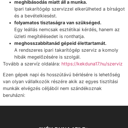
meghibásodás miatt áll a munka.
Ipari takarítógép szervizzel elkerülheted a bírságot
és a bevételkiesést.
folyamatos tisztaságra van szükséged.
Egy leállás nemcsak esztétikai kérdés, hanem az
üzleti megítélésedet is ronthatja.
meghosszabbítanád gépeid élettartamát.
A rendszeres ipari takarítógép szerviz a komoly
hibák megelőzésére is szolgál.
Tovább a szervíz oldalára:
https://kekduna17.hu/szerviz
Ezen gépek napi és hosszútávú bérlésére is lehetőség
van olyan vállalkozók részére akik az egyes tisztítási
munkák elvégzés céljából nem szándékoznak
beruházni: