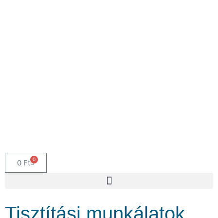
0
0
Ft
Tisztítási munkálatok