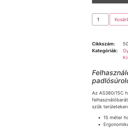
Kosár
Cikkszám:
5
Kategóriák:
Gy
Ki
Felhasznál
padlósúrol
Az AS380/15C há
felhasználóbarát
szűk területeken
15 méter h
Ergonomikus