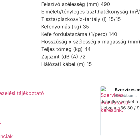
Felszívó szélesség (mm) 490
Elméleti/tényleges tiszt.hatékonyság (m²
Tiszta/piszkosvíz-tartály (l) 15/15
Kefenyomás (kg) 35
Kefe fordulatszáma (1/perc) 140
Hosszúság x szélesség x magasság (mm)
Teljes tömeg (kg) 44
Zajszint (dB (A) 72
Hálózati kábel (m) 15
Szervizes 
zelési tájékoztató
Bővebben ...
Jelentkezéseket a
illetve a +36 30 /
k
enciák