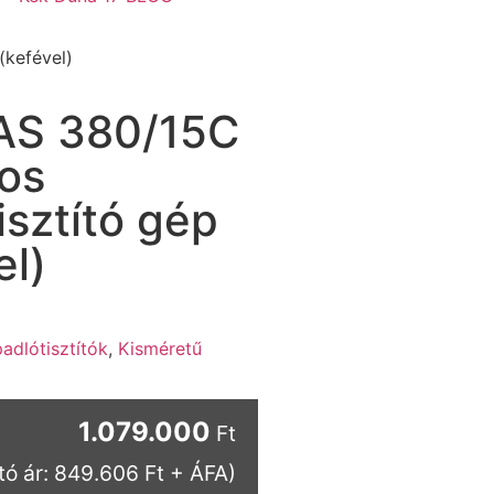
(kefével)
 AS 380/15C
os
isztító gép
el)
adlótisztítók
,
Kisméretű
1.079.000
Ft
tó ár: 849.606 Ft + ÁFA)