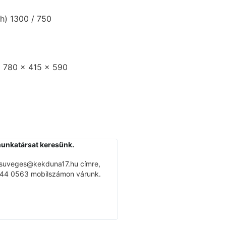
/h) 1300 / 750
 780 x 415 x 590
munkatársat keresünk.
Elérhetőségek
Bővebben ...
 suveges@kekduna17.hu címre,
2030 Érd, Sóskúti út 27.
(
M7 lej
 944 0563 mobilszámon várunk.
felé - a 2. lámpánál jobbra kell 
Mobil: +36 30 / 944 0563
Telefon: +36 23 374 007