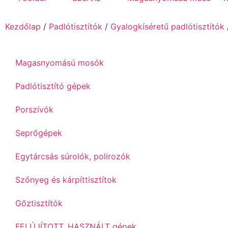
Kezdőlap
/
Padlótisztítók
/
Gyalogkíséretű padlótisztítók
Magasnyomású mosók
Padlótisztító gépek
Porszívók
Seprőgépek
Egytárcsás súrolók, polirozók
Szőnyeg és kárpíttisztítok
Gőztisztítók
FELÚJÍTOTT, HASZNÁLT gépek