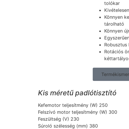
tolókar
Kivételesen
Könnyen kez
tárolható
Könnyen újr
Egyszerűen 
Robusztus 
Rotációs ön
kéttartályo
Termékismert
Kis méretű padlótisztító
Kefemotor teljesítmény (W) 250
Felszívó motor teljesítmény (W) 300
Feszültség (V) 230
Súroló szélesség (mm) 380