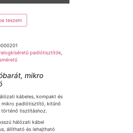
ba teszem
0000201
alogkíséretű padlótisztítók
,
sméretű
óbarát, mikro
ó
lózati kábeles, kompakt és
 mikro padlótisztító, kitűnő
 történő tisztításhoz.
osszú hálózati kábel
, állítható és lehajtható