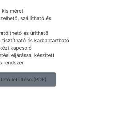
 kis méret
elhető, szállítható és
atölthető és üríthető
tisztítható és karbantartható
kézi kapcsoló
tési eljárással készített
s rendszer
ető letöltése (PDF)