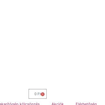
0
Ft
0
karítógép kölcsönzés
Akciók
Elérhetőség