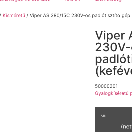
/
Kisméretű
/ Viper AS 380/15C 230V-os padlótisztító gép 
Viper
230V-
padlót
(kefév
50000201
Gyalogkíséretű p
(net