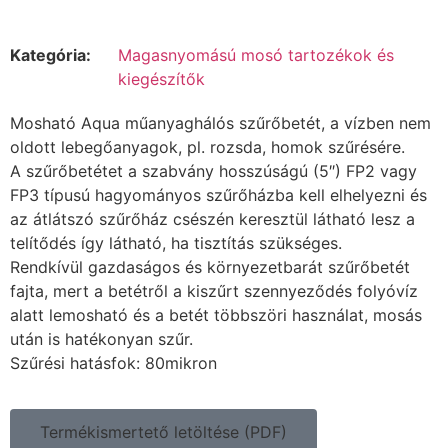
Kategória:
Magasnyomású mosó tartozékok és
kiegészítők
Mosható Aqua műanyaghálós szűrőbetét, a vízben nem
oldott lebegőanyagok, pl. rozsda, homok szűrésére.
A szűrőbetétet a szabvány hosszúságú (5″) FP2 vagy
FP3 típusú hagyományos szűrőházba kell elhelyezni és
az átlátszó szűrőház csészén keresztül látható lesz a
telítődés így látható, ha tisztítás szükséges.
Rendkívül gazdaságos és környezetbarát szűrőbetét
fajta, mert a betétről a kiszűrt szennyeződés folyóvíz
alatt lemosható és a betét többszöri használat, mosás
után is hatékonyan szűr.
Szűrési hatásfok: 80mikron
Termékismertető letöltése (PDF)