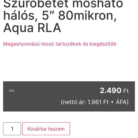
Szűrőbetét mosható
hálós, 5″ 80mikron,
Aqua RLA
Magasnyomású mosó tartozékok és kiegészítők
2.490
Ft
(nettó ár: 1.961 Ft + ÁFA)
Kosárba teszem