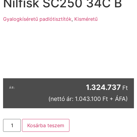
Nilfisk SC250 34C B
Gyalogkíséretű padlótisztítók
,
Kisméretű
1.324.737
Ft
(nettó ár: 1.043.100 Ft + ÁFA)
Kosárba teszem