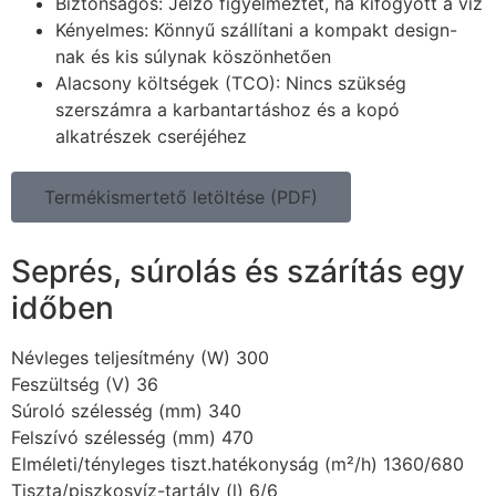
Biztonságos: Jelző figyelmeztet, ha kifogyott a víz
Kényelmes: Könnyű szállítani a kompakt design-
nak és kis súlynak köszönhetően
Alacsony költségek (TCO): Nincs szükség
szerszámra a karbantartáshoz és a kopó
alkatrészek cseréjéhez
Termékismertető letöltése (PDF)
Seprés, súrolás és szárítás egy
időben
Névleges teljesítmény (W) 300
Feszültség (V) 36
Súroló szélesség (mm) 340
Felszívó szélesség (mm) 470
Elméleti/tényleges tiszt.hatékonyság (m²/h) 1360/680
Tiszta/piszkosvíz-tartály (l) 6/6