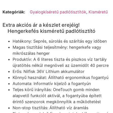
Kategóriák:
Gyalogkíséretű padlótisztítók
,
Kisméretű
Extra akciós ár a készlet erejéig!
Hengerkefés kisméretű padlótisztító
Hatékony: Seprés, súrolás és szárítás egy időben
Magas tisztítási teljesítmény: hengerkefe vagy
mikrószálas henger
Produktív: A 6 literes tiszta és piszkos víz tartály
újratöltés nélkül megnöveli az üzemidőt 40 percre
Erős: Nilfisk 36V Lithium akkumulátor
Könnyű használat: Állítható ergonomikus fogantyú
Automata: Informatív kijelző a fogantyún
Teljes körű irányítás: OneTouch gomb minden
alapvető funkciót aktivál, a fogantyúba épített
érintő szenzorok megkönnyítik a működtetést
Non-stop tisztítás: Állítható víz áramlás