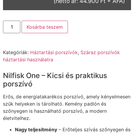
(nettó ár: 44.900 Ft + ÁFA)
Kosárba teszem
Kategóriák:
Háztartási porszívók
,
Száraz porszívók
háztartási használatra
Nilfisk One – Kicsi és praktikus
porszívó
Erős, de energiatakarékos porszívó, amely kényelmesen
szűk helyeken is tárolható. Kemény padlón és
szőnyegen is használható porszívó, a modern
életvitelhez.
Nagy teljesítmény
– Erőteljes szívás szőnyegen és