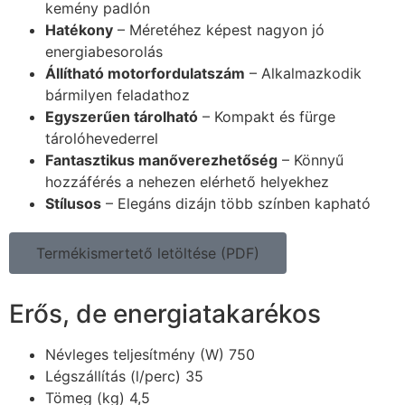
kemény padlón
Hatékony
– Méretéhez képest nagyon jó
energiabesorolás
Állítható motorfordulatszám
– Alkalmazkodik
bármilyen feladathoz
Egyszerűen tárolható
– Kompakt és fürge
tárolóhevederrel
Fantasztikus manőverezhetőség
– Könnyű
hozzáférés a nehezen elérhető helyekhez
Stílusos
– Elegáns dizájn több színben kapható
Termékismertető letöltése (PDF)
Erős, de energiatakarékos
Névleges teljesítmény (W) 750
Légszállítás (l/perc) 35
Tömeg (kg) 4,5