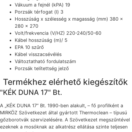
Vákuum a fejnél (kPA) 19
Porzsák térfogat (l) 3
Hosszúság x szélesség x magasság (mm) 380 x
280 x 270
Volt/frekvencia (V/HZ) 220-240/50-60
Kábel hosszúság (m)/ 5
EPA 10 szűrő
Kábel visszacsévélés
Változtatható fordulatszám
Porzsák telítettség jelző
Termékhez elérhető kiegészítők
"KÉK DUNA 17" Bt.
A „KÉK DUNA 17” Bt. 1990-ben alakult, – fő profilként a
MIRKÖZ Szövetkezet által gyártott Thermoclean – típusú
gőzborotvák szervizelésére. A Szövetkezet megszűntével
ezeknek a mosóknak az alkatrész ellátása szinte teljesen