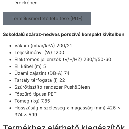
érdekében
Termékismertető letöltése (PDF)
Sokoldalú száraz-nedves porszívó kompakt kivitelben
Vákum (mbar/kPA) 200/21
Teljesítmény (W) 1200
Elektromos jellemzők (V/~/HZ) 230/1/50-60
El. kábel (m) 5
Üzemi zajszint (DB-A) 74
Tartály térfogata (l) 22
Szűrőtisztító rendszer Push&Clean
Főszűrő típusa PET
Tömeg (kg) 7,85
Hosszúság x szélesség x magasság (mm) 426 x
374 x 599
Termékhez elérhető kiegészítők