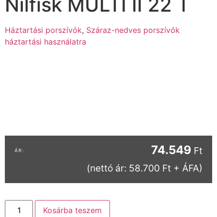
Nilfisk MULTI II 22 T
Háztartási porszívók
,
Száraz-nedves porszívók
háztartási használatra
74.549
Ft
(nettó ár: 58.700 Ft + ÁFA)
Kosárba teszem