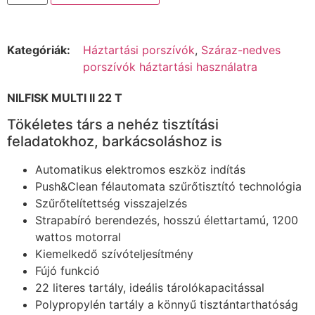
Kategóriák:
Háztartási porszívók
,
Száraz-nedves
porszívók háztartási használatra
NILFISK MULTI II 22 T
Tökéletes társ a nehéz tisztítási
feladatokhoz, barkácsoláshoz is
Automatikus elektromos eszköz indítás
Push&Clean félautomata szűrőtisztító technológia
Szűrőtelítettség visszajelzés
Strapabíró berendezés, hosszú élettartamú, 1200
wattos motorral
Kiemelkedő szívóteljesítmény
Fújó funkció
22 literes tartály, ideális tárolókapacitással
Polypropylén tartály a könnyű tisztántarthatóság