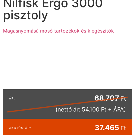
Nilfisk Ergo 3000
pisztoly
Magasnyomású mosó tartozékok és kiegészítők
68.707
Ft
(nettó ár: 54.100 Ft + ÁFA)
37.465
Ft