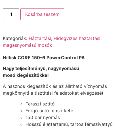
Kosárba teszem
Kategóriák:
Háztartási
,
Hidegvizes háztartási
magasnyomású mosók
Nilfisk CORE 150-6 PowerControl PA
Nagy teljesítményű,
nagynyomású
mosó
kiegészítőkkel
A hasznos kiegészítők és az állítható víznyomás
megkönnyíti a tisztítási feladatokat elvégzését
Terasztisztító
Forgó autó mosó kefe
150 bar nyomás
Hosszú élettartamú, tartós fémszivattyú