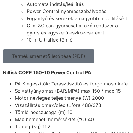
Automata indítás/leállítás
Power Control nyomásszabályozás
Fogantyú és kerekek a nagyobb mobilitásért
Click&Clean gyorscsatlakozó rendszer a
gyors és egyszerű eszközcseréért
10 m Ultraflex tömlő
Termékismertető letöltése (PDF)
Nilfisk CORE 150-10 PowerControl PA
PA Kiegészítők: Terasztisztító és forgó mosó kefe
Szivattyúnyomás (BAR/MPA) max 150 / max 15
Motor névleges teljesítménye (W) 2000
Vízszállítás qmax/qiec (L/óra 486/378
Tömlő hosszúsága (m) 10
Max bemeneti hőmérséklet (°C) 40
Tömeg (kg) 11,2