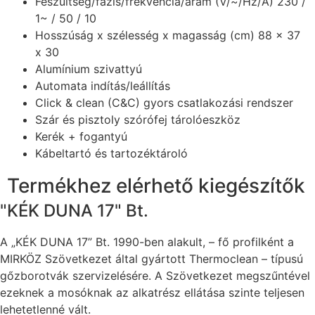
Feszültség/fázis/frekvencia/áram (V/~/Hz/A) 230 /
1~ / 50 / 10
Hosszúság x szélesség x magasság (cm) 88 x 37
x 30
Alumínium szivattyú
Automata indítás/leállítás
Click & clean (C&C) gyors csatlakozási rendszer
Szár és pisztoly szórófej tárolóeszköz
Kerék + fogantyú
Kábeltartó és tartozéktároló
Termékhez elérhető kiegészítők
"KÉK DUNA 17" Bt.
A „KÉK DUNA 17” Bt. 1990-ben alakult, – fő profilként a
MIRKÖZ Szövetkezet által gyártott Thermoclean – típusú
gőzborotvák szervizelésére. A Szövetkezet megszűntével
ezeknek a mosóknak az alkatrész ellátása szinte teljesen
lehetetlenné vált.