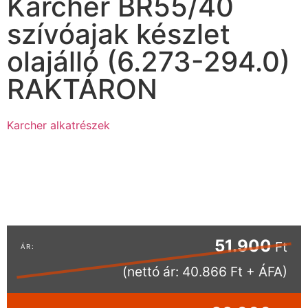
Karcher BR55/40
szívóajak készlet
olajálló (6.273-294.0)
RAKTÁRON
Karcher alkatrészek
51.900
Ft
(nettó ár: 40.866 Ft + ÁFA)