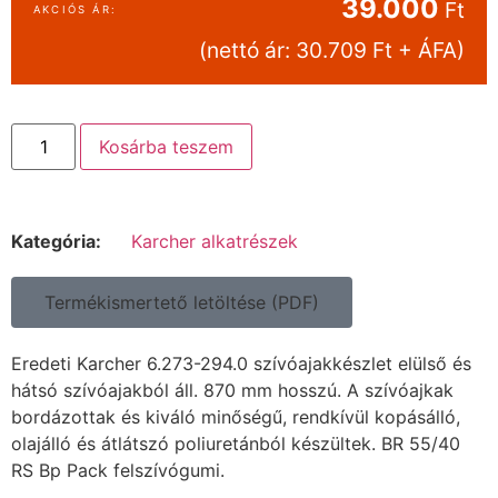
39.000
Ft
(nettó ár: 30.709 Ft + ÁFA)
Kosárba teszem
Kategória:
Karcher alkatrészek
Termékismertető letöltése (PDF)
Eredeti Karcher 6.273-294.0 szívóajakkészlet elülső és
hátsó szívóajakból áll. 870 mm hosszú. A szívóajkak
bordázottak és kiváló minőségű, rendkívül kopásálló,
olajálló és átlátszó poliuretánból készültek. BR 55/40
RS Bp Pack felszívógumi.