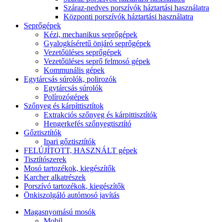
Száraz-nedves porszívók háztartási használatra
Központi porszívók háztartási használatra
Seprőgépek
Kézi, mechanikus seprőgépek
Gyalogkíséretű önjáró seprőgépek
Vezetőüléses seprőgépek
Vezetőüléses seprő felmosó gépek
Kommunális gépek
Egytárcsás súrolók, polirozók
Egytárcsás súrolók
Polírozógépek
Szőnyeg és kárpíttisztítok
Extrakciós szőnyeg és kárpittisztítók
Hengerkefés szőnyegtisztító
Gőztisztítók
Ipari gőztisztítók
FELÚJÍTOTT, HASZNÁLT gépek
Tisztítószerek
Mosó tartozékok, kiegészítők
Karcher alkatrészek
Porszívó tartozékok, kiegészítők
Önkiszolgáló autómosó javítás
Magasnyomású mosók
Mobil