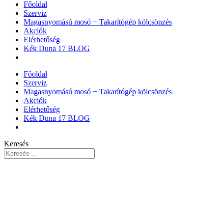
Főoldal
Szerviz
Magasnyomású mosó + Takarítógép kölcsönzés
Akciók
Elérhetőség
Kék Duna 17 BLOG
Főoldal
Szerviz
Magasnyomású mosó + Takarítógép kölcsönzés
Akciók
Elérhetőség
Kék Duna 17 BLOG
Keresés