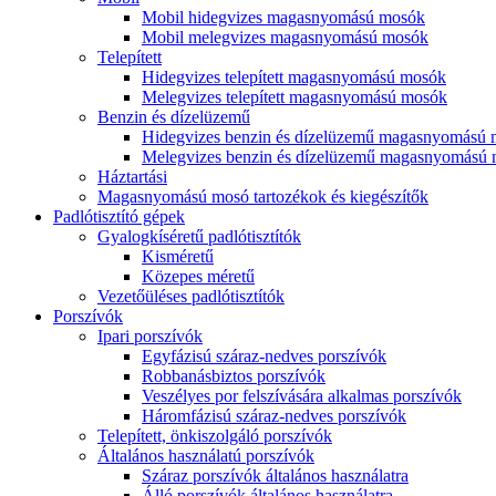
Mobil hidegvizes magasnyomású mosók
Mobil melegvizes magasnyomású mosók
Telepített
Hidegvizes telepített magasnyomású mosók
Melegvizes telepített magasnyomású mosók
Benzin és dízelüzemű
Hidegvizes benzin és dízelüzemű magasnyomású
Melegvizes benzin és dízelüzemű magasnyomású
Háztartási
Magasnyomású mosó tartozékok és kiegészítők
Padlótisztító gépek
Gyalogkíséretű padlótisztítók
Kisméretű
Közepes méretű
Vezetőüléses padlótisztítók
Porszívók
Ipari porszívók
Egyfázisú száraz-nedves porszívók
Robbanásbiztos porszívók
Veszélyes por felszívására alkalmas porszívók
Háromfázisú száraz-nedves porszívók
Telepített, önkiszolgáló porszívók
Általános használatú porszívók
Száraz porszívók általános használatra
Álló porszívók általános használatra