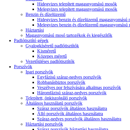
Hidegvizes telepített magasnyomású mosók
Melegvizes telepített magasnyomású mosók
Benzin és dízelüzemű
Hidegvizes benzin és dízelüzemű magasnyomású
Melegvizes benzin és dízelüzemű magasnyomású
Háztartási
Magasnyomású mosó tartozékok és kiegészítők
Padlótisztító gépek
Gyalogkíséretű padlótisztítók
Kisméretű
Közepes méretű
Vezetőüléses padlótisztítók
Porszívók
Ipari porszívók
Egyfázisú száraz-nedves porszívók
Robbanásbiztos porszívók
Veszélyes por felszívására alkalmas porszívók
Háromfázisú száraz-nedves porszívók
Telepített, önkiszolgáló porszívók
Általános használatú porszívók
Száraz porszívók általános használatra
Álló porszívók általános használatra
Száraz-nedves porszívók általános használatra
Háztartási porszívók
Száraz porszívók háztartási használatra