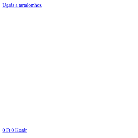
Ugrás a tartalomhoz
0
Ft
0
Kosár