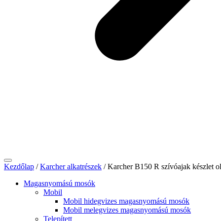
Kezdőlap
/
Karcher alkatrészek
/ Karcher B150 R szívóajak készlet
Magasnyomású mosók
Mobil
Mobil hidegvizes magasnyomású mosók
Mobil melegvizes magasnyomású mosók
Telepített