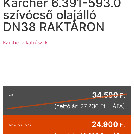
Karcher 6.391-593.0
szívócső olajálló
DN38 RAKTÁRON
Karcher alkatrészek
34.590
Ft
(nettó ár: 27.236 Ft + ÁFA)
24.900
Ft