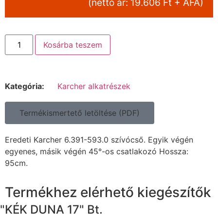
(nettó ár: 19.606 Ft + ÁFA)
Kosárba teszem
Kategória:
Karcher alkatrészek
Termékismertető letöltése (PDF)
Eredeti Karcher 6.391-593.0 szívócső. Egyik végén
egyenes, másik végén 45°-os csatlakozó Hossza:
95cm.
Termékhez elérhető kiegészítők
"KÉK DUNA 17" Bt.