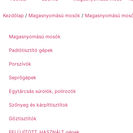
Kezdőlap
/
Magasnyomású mosók
/
Magasnyomású mosó 
Magasnyomású mosók
Padlótisztító gépek
Porszívók
Seprőgépek
Egytárcsás súrolók, polirozók
Szőnyeg és kárpíttisztítok
Gőztisztítók
FELÚJÍTOTT, HASZNÁLT gépek