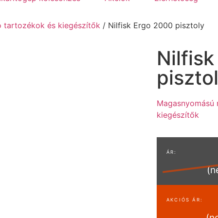
tartozékok és kiegészítők
/ Nilfisk Ergo 2000 pisztoly
Nilfis
piszto
Magasnyomású m
kiegészítők
(n
(n