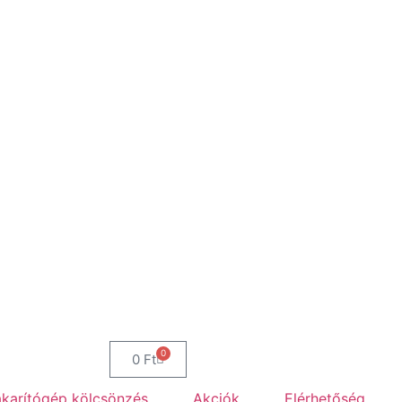
0
0
Ft
arítógép kölcsönzés
Akciók
Elérhetőség