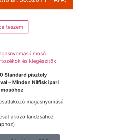
ba teszem
agasnyomású mosó
rtozékok és kiegészítők
00 Standard pisztoly
al – Minden Nilfisk ipari
 mosóhoz
 csatlakozó magasnyomású
csatlakozó lándzsához
aphoz)