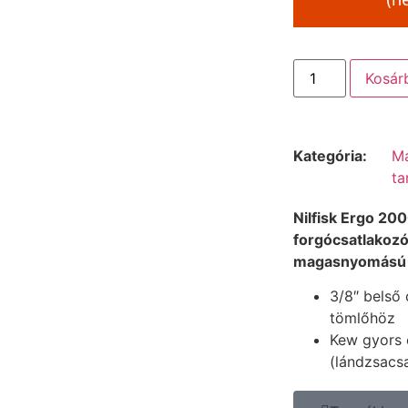
Kosár
Kategória:
M
ta
Nilfisk Ergo 20
forgócsatlakozóv
magasnyomású
3/8″ belső
tömlőhöz
Kew gyors 
(lándzsacs