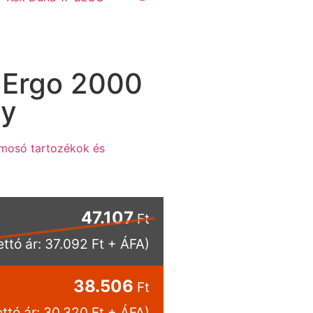
k Ergo 2000
ly
osó tartozékok és
47.107
Ft
ettó ár: 37.092 Ft + ÁFA)
38.506
Ft
ettó ár: 30.320 Ft + ÁFA)