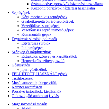
Száraz-nedves porszívók háztartási használatra
Központi porszívók háztartási használatra
Seprőgépek
Kézi, mechanikus seprőgépek
Gyalogkíséretű önjáró seprőgépek
Vezetőüléses seprőgépek
Vezetőüléses seprő felmosó gépek
Kommunális gépek
Egytárcsás súrolók, polirozók
Egytárcsás súrolók
Polírozógépek
Szőnyeg és kárpíttisztítok
Extrakciós szőnyeg és kárpittisztítók
Hengerkefés szőnyegtisztító
Gőztisztítók
Ipari gőztisztítók
FELÚJÍTOTT, HASZNÁLT gépek
Tisztítószerek
Mosó tartozékok, kiegészítők
Karcher alkatrészek
Porszívó tartozékok, kiegészítők
Önkiszolgáló autómosó javítás
Magasnyomású mosók
Mobil