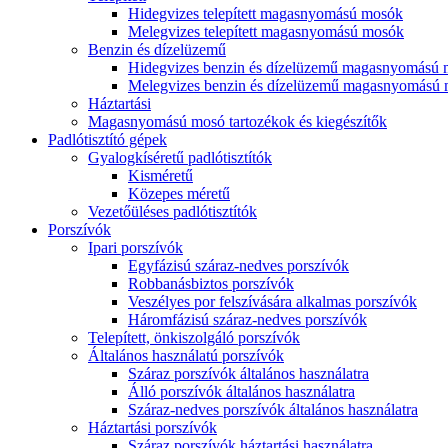
Hidegvizes telepített magasnyomású mosók
Melegvizes telepített magasnyomású mosók
Benzin és dízelüzemű
Hidegvizes benzin és dízelüzemű magasnyomású
Melegvizes benzin és dízelüzemű magasnyomású
Háztartási
Magasnyomású mosó tartozékok és kiegészítők
Padlótisztító gépek
Gyalogkíséretű padlótisztítók
Kisméretű
Közepes méretű
Vezetőüléses padlótisztítók
Porszívók
Ipari porszívók
Egyfázisú száraz-nedves porszívók
Robbanásbiztos porszívók
Veszélyes por felszívására alkalmas porszívók
Háromfázisú száraz-nedves porszívók
Telepített, önkiszolgáló porszívók
Általános használatú porszívók
Száraz porszívók általános használatra
Álló porszívók általános használatra
Száraz-nedves porszívók általános használatra
Háztartási porszívók
Száraz porszívók háztartási használatra