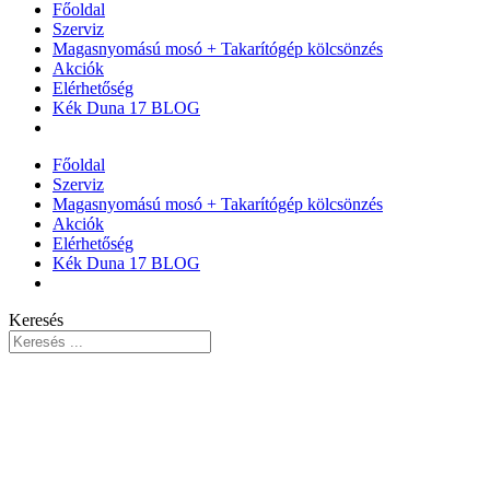
Főoldal
Szerviz
Magasnyomású mosó + Takarítógép kölcsönzés
Akciók
Elérhetőség
Kék Duna 17 BLOG
Főoldal
Szerviz
Magasnyomású mosó + Takarítógép kölcsönzés
Akciók
Elérhetőség
Kék Duna 17 BLOG
Keresés