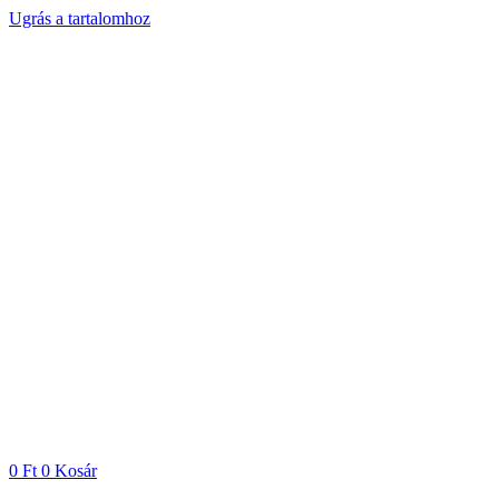
Ugrás a tartalomhoz
0
Ft
0
Kosár