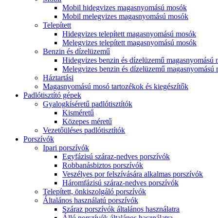
Mobil hidegvizes magasnyomású mosók
Mobil melegvizes magasnyomású mosók
Telepített
Hidegvizes telepített magasnyomású mosók
Melegvizes telepített magasnyomású mosók
Benzin és dízelüzemű
Hidegvizes benzin és dízelüzemű magasnyomású
Melegvizes benzin és dízelüzemű magasnyomású
Háztartási
Magasnyomású mosó tartozékok és kiegészítők
Padlótisztító gépek
Gyalogkíséretű padlótisztítók
Kisméretű
Közepes méretű
Vezetőüléses padlótisztítók
Porszívók
Ipari porszívók
Egyfázisú száraz-nedves porszívók
Robbanásbiztos porszívók
Veszélyes por felszívására alkalmas porszívók
Háromfázisú száraz-nedves porszívók
Telepített, önkiszolgáló porszívók
Általános használatú porszívók
Száraz porszívók általános használatra
Álló porszívók általános használatra