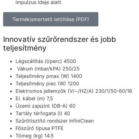
impulzus ideje alatt.
Termékismertető letöltése (PDF)
Innovatív szűrőrendszer és jobb
teljesítmény
Légszállítás (l/perc) 4500
Vákum (mbar/kPA) 250/25
Teljesítmény pmax (W) 1400
Teljesítmény piec (W) 1200
Elektromos jellemzők (V/~/HZ/A) 230/1/50-60/16
El. kábel (m) 7,5
Üzemi zajszint (DB-A) 60
Tartály térfogata (l) 40
Szűrőtisztító rendszer InfiniClean
Főszűrő típusa PTFE
Tömeg (kg) 14.5