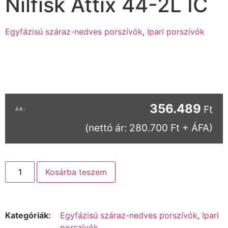
Nilfisk Attix 44-2L IC
Egyfázisú száraz-nedves porszívók
,
Ipari porszívók
356.489
Ft
(nettó ár: 280.700 Ft + ÁFA)
Kosárba teszem
Kategóriák:
Egyfázisú száraz-nedves porszívók
,
Ipari
porszívók