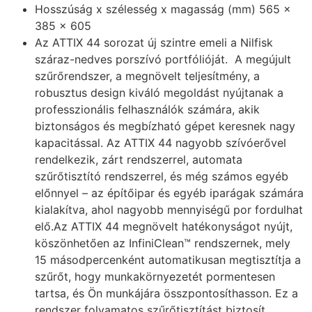
Hosszúság x szélesség x magasság (mm) 565 x
385 x 605
Az ATTIX 44 sorozat új szintre emeli a Nilfisk
száraz-nedves porszívó portfólióját. A megújult
szűrőrendszer, a megnövelt teljesítmény, a
robusztus design kiváló megoldást nyújtanak a
professzionális felhasználók számára, akik
biztonságos és megbízható gépet keresnek nagy
kapacitással. Az ATTIX 44 nagyobb szívóerővel
rendelkezik, zárt rendszerrel, automata
szűrőtisztító rendszerrel, és még számos egyéb
előnnyel – az építőipar és egyéb iparágak számára
kialakítva, ahol nagyobb mennyiségű por fordulhat
elő.Az ATTIX 44 megnövelt hatékonyságot nyújt,
köszönhetően az InfiniClean™ rendszernek, mely
15 másodpercenként automatikusan megtisztítja a
szűrőt, hogy munkakörnyezetét pormentesen
tartsa, és Ön munkájára összpontosíthasson. Ez a
rendszer folyamatos szűrőtisztítást biztosít