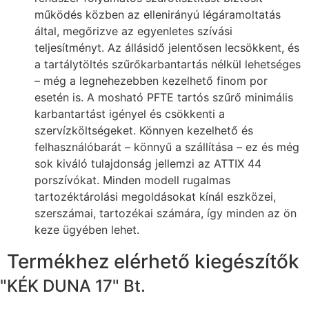
működés közben az ellenirányú légáramoltatás
által, megőrizve az egyenletes szívási
teljesítményt. Az állásidő jelentősen lecsökkent, és
a tartálytöltés szűrőkarbantartás nélkül lehetséges
– még a legnehezebben kezelhető finom por
esetén is. A mosható PFTE tartós szűrő minimális
karbantartást igényel és csökkenti a
szervízköltségeket. Könnyen kezelhető és
felhasználóbarát – könnyű a szállítása – ez és még
sok kiváló tulajdonság jellemzi az ATTIX 44
porszívókat. Minden modell rugalmas
tartozéktárolási megoldásokat kínál eszközei,
szerszámai, tartozékai számára, így minden az ön
keze ügyében lehet.
Termékhez elérhető kiegészítők
"KÉK DUNA 17" Bt.