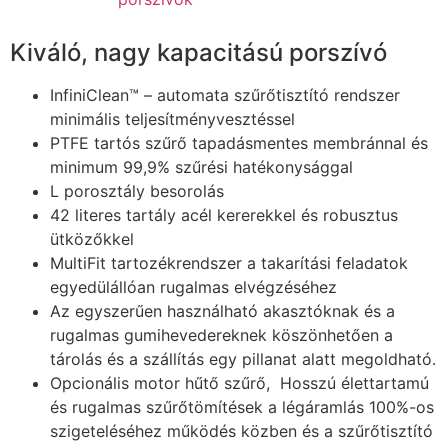
Kiváló, nagy kapacitású porszívó
InfiniClean™ – automata szűrőtisztító rendszer
minimális teljesítményvesztéssel
PTFE tartós szűrő tapadásmentes membránnal és
minimum 99,9% szűrési hatékonysággal
L porosztály besorolás
42 literes tartály acél kererekkel és robusztus
ütközőkkel
MultiFit tartozékrendszer a takarítási feladatok
egyedülállóan rugalmas elvégzéséhez
Az egyszerűen használható akasztóknak és a
rugalmas gumihevedereknek köszönhetően a
tárolás és a szállítás egy pillanat alatt megoldható.
Opcionális motor hűtő szűrő, Hosszú élettartamú
és rugalmas szűrőtömítések a légáramlás 100%-os
szigeteléséhez működés közben és a szűrőtisztító