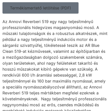
Termékismertető letöltése (PDF)
Az Annovi Reverberi 519 egy nagy teljesítményű
professzionális hidegvizes magasnyomású mosó. A
műszaki tulajdonságok és a robusztus alkatrészek, mint
például a nagy teljesítményű indukciós motor és a
sárgaréz szivattyúfej, tökéletessé teszik az AR Blue
Clean 519-at kézművesek, valamint az építőiparban és
a mezőgazdaságban dolgozó szakemberek számára,
olyan területeken, ahol nagy felületeket takarító és
hosszú műszakokat kibíró gépekre van szükség. A
rendkívüli 600 l/h áramlási sebességgel, 2,8 kW
teljesítménnyel és 160 bar maximális nyomással, amely
a speciális nyomásszabályozóval állítható, az Annovi
Reverberi 519 teljes mértékben megfelel ezeknek a
követelményeknek. Nagy teljesítményű professzionális
nagynyomású mosó az erős, csendes működésű és
megbízható indukciós motornak köszönhetően.