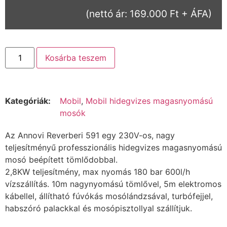
(nettó ár: 169.000 Ft + ÁFA)
Kosárba teszem
Kategóriák:
Mobil
,
Mobil hidegvizes magasnyomású
mosók
Az Annovi Reverberi 591 egy 230V-os, nagy
teljesítményű professzionális hidegvizes magasnyomású
mosó beépített tömlődobbal.
2,8KW teljesítmény, max nyomás 180 bar 600l/h
vízszállítás. 10m nagynyomású tömlővel, 5m elektromos
kábellel, állítható fúvókás mosólándzsával, turbófejjel,
habszóró palackkal és mosópisztollyal szállítjuk.