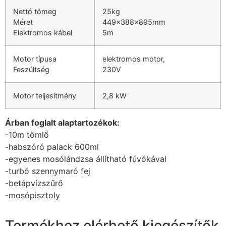
Nettó tömeg
25kg
Méret
449x388x895mm
Elektromos kábel
5m
Motor típusa
elektromos motor,
Feszültség
230V
Motor teljesítmény
2,8 kW
Árban foglalt alaptartozékok:
-10m tömlő
-habszóró palack 600ml
-egyenes mosólándzsa állítható fúvókával
-turbó szennymaró fej
-betápvízszűrő
-mosópisztoly
Termékhez elérhető kiegészítők