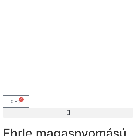
0
0
Ft
Ehrle magasnyomású