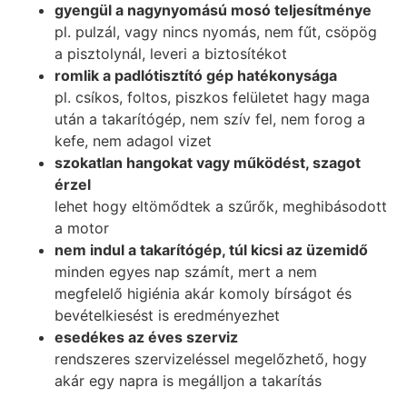
gyengül a nagynyomású mosó teljesítménye
pl. pulzál, vagy nincs nyomás, nem fűt, csöpög
a pisztolynál, leveri a biztosítékot
romlik a padlótisztító gép hatékonysága
pl. csíkos, foltos, piszkos felületet hagy maga
után a takarítógép, nem szív fel, nem forog a
kefe, nem adagol vizet
szokatlan hangokat vagy működést, szagot
érzel
lehet hogy eltömődtek a szűrők, meghibásodott
a motor
nem indul a takarítógép, túl kicsi az üzemidő
minden egyes nap számít, mert a nem
megfelelő higiénia akár komoly bírságot és
bevételkiesést is eredményezhet
esedékes az éves szerviz
rendszeres szervizeléssel megelőzhető, hogy
akár egy napra is megálljon a takarítás