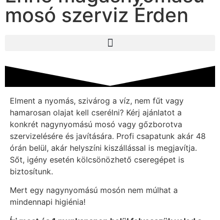
mosó szerviz Érden
Elment a nyomás, szivárog a víz, nem fűt vagy
hamarosan olajat kell cserélni? Kérj ajánlatot a
konkrét nagynyomású mosó vagy gőzborotva
szervizelésére és javítására. Profi csapatunk akár 48
órán belül, akár helyszíni kiszállással is megjavítja.
Sőt, igény esetén kölcsönözhető cseregépet is
biztosítunk.
Mert egy nagynyomású mosón nem múlhat a
mindennapi higiénia!