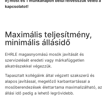
Írj most és 1 munkanapon belül felvesszük veled a
kapcsolatot!
Maximális teljesítmény,
minimális állásidő
EHRLE magasnyomású mosók javítását és
szervizelését eredeti vagy márkafüggetlen
alkatrészekkel végezzük.
Tapasztalt kollégáink által végzett szakszerű és
alapos javítással, megelőző karbantartással a
mosóberendezések élettartama maximalizálható, az
állási idő pedig a lehető legrövidebb.